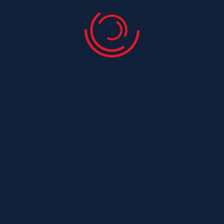
Couvreur Saint Laurent De La Barriere
Couvreur Saint Laurent De La Pree
Couvreur Saint Leger
Couvreur Saint Maurice De Tavernole
Couvreur Saint Medard
Couvreur Saint Medard D Aunis
Couvreur Saint Nazaire Sur Charente
Couvreur Saint Ouen
Couvreur Saint Ouen D Aunis