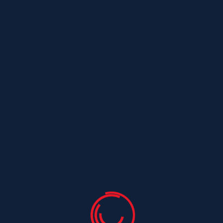
Zones d’intervention :
Chaniers, Saintes,
Burie, Dompierre-sur-Charente, Saint-
Vivien, Fontcouverte, La Chapelle-des-Pots,
Bussac-sur-Charente, Pessines, Saint-
Georges-des-Coteaux.
Mots-clés SEO :
traitement hydrofuge
toiture Charente-Maritime, hydrofuge
coloré tuiles, protection imperméable toit,
rénovation toiture 17, traitement toiture
anti-humidité, couvreur hydrofuge toiture.
Demander un devis gratuit
contact@toitures-charentaises.fr