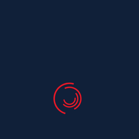
Garantie Décennale
Tous nos travaux de charpente sont garantis
Entreprise Familiale
Savoir-faire artisanal transmis de génération
en génération
Avis de nos Clients
Marie L. - La Rochelle
"Excellent travail de charpentier ! Notre
charpente traditionnelle a été rénovée avec
un soin remarquable. L'équipe de couvreurs
était très professionnelle."