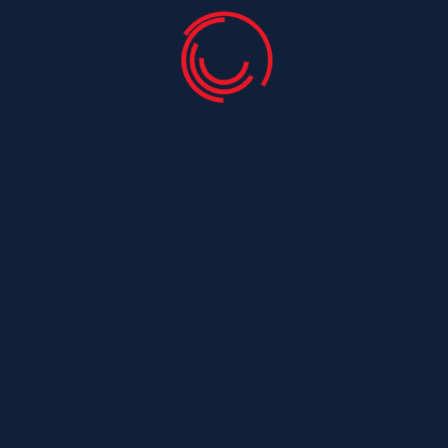
Couvreur Saint Laurent De La Barriere
Couvreur Saint Laurent De La Pree
Couvreur Saint Leger
Couvreur Saint Maurice De Tavernole
Couvreur Saint Medard
Couvreur Saint Medard D Aunis
Couvreur Saint Nazaire Sur Charente
Couvreur Saint Ouen
Couvreur Saint Ouen D Aunis