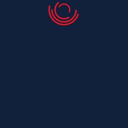
Couvreur Saint Laurent De La Pree
Couvreur Saint Leger
Couvreur Saint Maurice De Tavernole
Couvreur Saint Medard
Couvreur Saint Medard D Aunis
Couvreur Saint Nazaire Sur Charente
Couvreur Saint Ouen
Couvreur Saint Ouen D Aunis
Couvreur Saint Palais De Negrignac