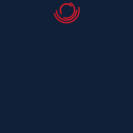
Couvreur Saint Laurent De La Pree
Couvreur Saint Leger
Couvreur Saint Maurice De Tavernole
Couvreur Saint Medard
Couvreur Saint Medard D Aunis
Couvreur Saint Nazaire Sur Charente
Couvreur Saint Ouen
Couvreur Saint Ouen D Aunis
Couvreur Saint Palais De Negrignac