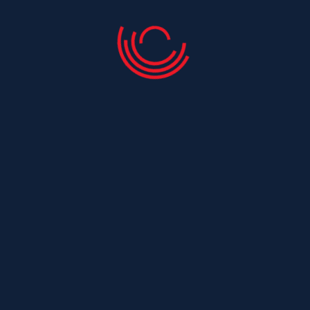
Couvreur Saint Laurent De La Barriere
Couvreur Saint Laurent De La Pree
Couvreur Saint Leger
Couvreur Saint Maurice De Tavernole
Couvreur Saint Medard
Couvreur Saint Medard D Aunis
Couvreur Saint Nazaire Sur Charente
Couvreur Saint Ouen
Couvreur Saint Ouen D Aunis