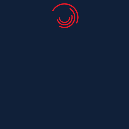
Couvreur Saint Laurent De La Barriere
Couvreur Saint Laurent De La Pree
Couvreur Saint Leger
Couvreur Saint Maurice De Tavernole
Couvreur Saint Medard
Couvreur Saint Medard D Aunis
Couvreur Saint Nazaire Sur Charente
Couvreur Saint Ouen
Couvreur Saint Ouen D Aunis