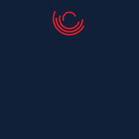
Couvreur Saint Laurent De La Barriere
Couvreur Saint Laurent De La Pree
Couvreur Saint Leger
Couvreur Saint Maurice De Tavernole
Couvreur Saint Medard
Couvreur Saint Medard D Aunis
Couvreur Saint Nazaire Sur Charente
Couvreur Saint Ouen
Couvreur Saint Ouen D Aunis