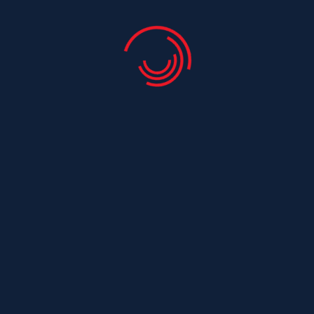
Couvreur Saint Just Luzac
Couvreur Saint Laurent De La Barriere
Couvreur Saint Laurent De La Pree
Couvreur Saint Leger
Couvreur Saint Maurice De Tavernole
Couvreur Saint Medard
Couvreur Saint Medard D Aunis
Couvreur Saint Nazaire Sur Charente
Couvreur Saint Ouen